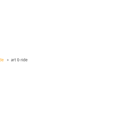
ide
>
art & ride