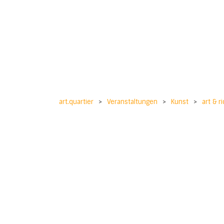
art.quartier
>
Veranstaltungen
>
Kunst
>
art & r