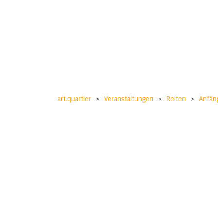
art.quartier
>
Veranstaltungen
>
Reiten
>
Anfäng